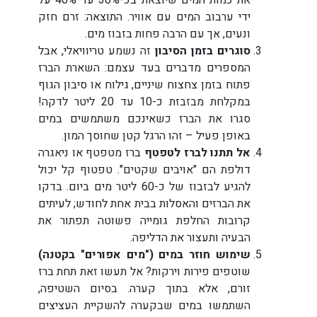
ידי ערבוב המים עם אוויר. התוצאה: זרם חזק
ונעים, אך עם הרבה פחות בזבוז מים.
סוגרים בזמן הסיבון
זה נשמע טריוויאלי, אבל
המספרים מדברים בעד עצמם: השארת הברז
פתוח בזמן צחצוח שיניים, גילוח או סיבון הגוף
במקלחת מבזבזת כ-10 עד 20 ליטר לדקה!
סגרו את הברז כשאינכם משתמשים במים
באופן פעיל – זהו הרגל קטן שחוסך המון.
אל תתנו לברז לטפטף
ברז מטפטף או ניאגרה
דולפת הם "אויבים שקטים". טפטוף קל יכול
להגיע לבזבוז של כ-60 ליטר מים ביום. בדקו
את הברזים והאסלות בבית אחת לחודש; לעיתים
קרובות החלפת גומייה פשוטה תפתור את
הבעיה ותעצור את הדליפה.
שימוש חוזר במים ("מים אפורים" בקטנה)
שוטפים פירות וירקות? אל תעשו זאת תחת ברז
זורם, אלא בתוך קערה. בסיום השטיפה,
השתמשו במים שבקערה להשקיית העציצים